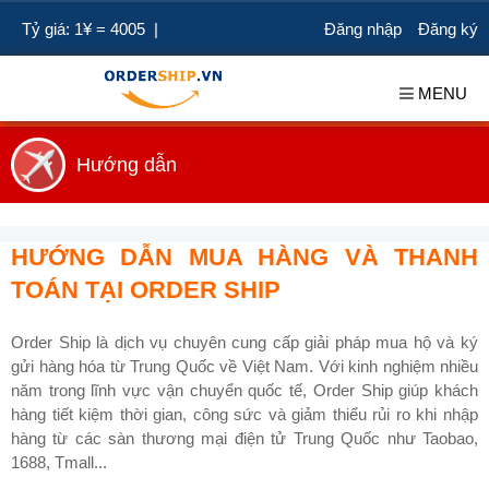
Tỷ giá: 1¥ = 4005 |
Đăng nhập
Đăng ký
MENU
Hướng dẫn
HƯỚNG DẪN MUA HÀNG VÀ THANH
TOÁN TẠI ORDER SHIP
Order Ship là dịch vụ chuyên cung cấp giải pháp mua hộ và ký
gửi hàng hóa từ Trung Quốc về Việt Nam. Với kinh nghiệm nhiều
năm trong lĩnh vực vận chuyển quốc tế, Order Ship giúp khách
hàng tiết kiệm thời gian, công sức và giảm thiểu rủi ro khi nhập
hàng từ các sàn thương mại điện tử Trung Quốc như Taobao,
1688, Tmall...